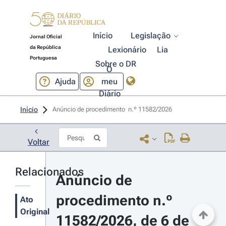
Início
Legislação
Jornal Oficial
da República
Lexionário
Lia
Portuguesa
Sobre o DR
O
Ajuda
meu
Diário
Início
Anúncio de procedimento  n.º 11582/2026 
Voltar
Relacionados
Anúncio de 
procedimento n.º 
Ato
Original
11582/2026, de 6 de 