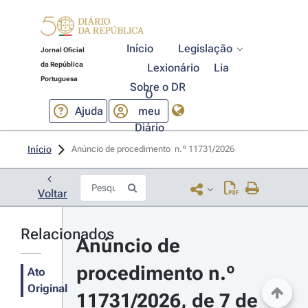
Início
Legislação
Jornal Oficial
da República
Lexionário
Lia
Portuguesa
Sobre o DR
O
Ajuda
meu
Diário
Início
Anúncio de procedimento  n.º 11731/2026 
Voltar
Relacionados
Anúncio de 
procedimento n.º 
Ato
Original
11731/2026, de 7 de 