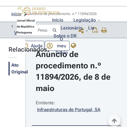
Início
Anúncio de procedimento  n.º 11894/2026 
Início
Legislação
Jornal Oficial
da República
Lexionário
Lia
Voltar
Portuguesa
Sobre o DR
O
Ajuda
meu
Relacionados
Anúncio de 
Diário
procedimento n.º 
Ato
Original
11894/2026, de 8 de 
maio
Emitente:
Infraestruturas de Portugal, SA