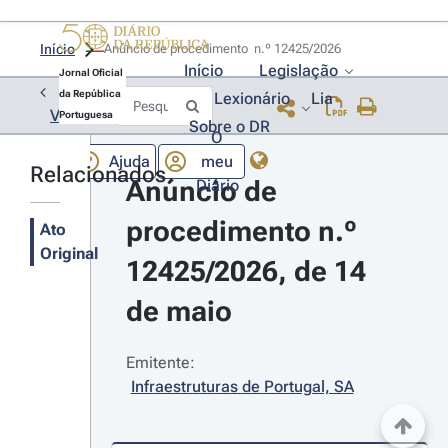
Início
Anúncio de procedimento  n.º 12425/2026 
Início
Legislação
Jornal Oficial
da República
Lexionário
Lia
Voltar
Portuguesa
Sobre o DR
O
Ajuda
meu
Relacionados
Anúncio de 
Diário
procedimento n.º 
Ato
Original
12425/2026, de 14 
de maio
Emitente:
Infraestruturas de Portugal, SA