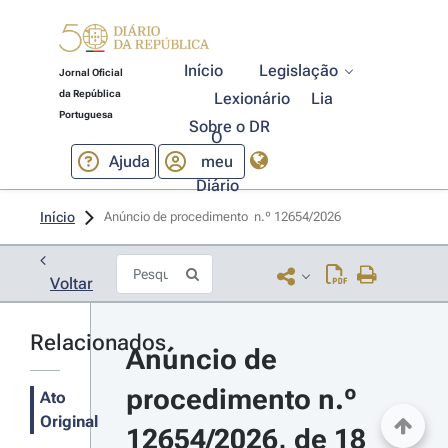
Início
Legislação
Jornal Oficial
da República
Lexionário
Lia
Portuguesa
Sobre o DR
O
Ajuda
meu
Diário
Início
Anúncio de procedimento  n.º 12654/2026 
Voltar
Relacionados
Anúncio de 
procedimento n.º 
Ato
Original
12654/2026, de 18 