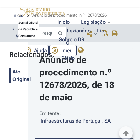
Início
Anúncio de procedimento  n.º 12678/2026 
Início
Legislação
Jornal Oficial
da República
Lexionário
Lia
Voltar
Portuguesa
Sobre o DR
O
Ajuda
meu
Relacionados
Anúncio de 
Diário
procedimento n.º 
Ato
Original
12678/2026, de 18 
de maio
Emitente:
Infraestruturas de Portugal, SA