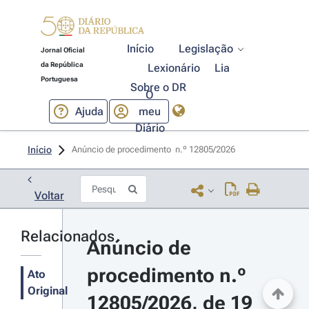
Início
Legislação
Jornal Oficial
da República
Lexionário
Lia
Portuguesa
Sobre o DR
O
Ajuda
meu
Diário
Início
Anúncio de procedimento  n.º 12805/2026 
Voltar
Relacionados
Anúncio de 
procedimento n.º 
Ato
Original
12805/2026, de 19 