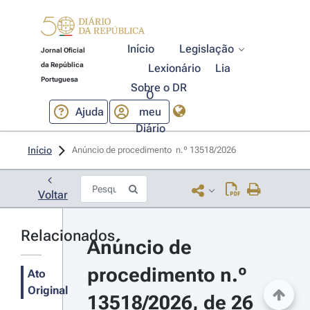
Início
Legislação
Jornal Oficial
da República
Lexionário
Lia
Portuguesa
Sobre o DR
O
Ajuda
meu
Diário
Início
Anúncio de procedimento  n.º 13518/2026 
Voltar
Relacionados
Anúncio de 
procedimento n.º 
Ato
Original
13518/2026, de 26 