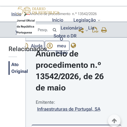
Início
Anúncio de procedimento  n.º 13542/2026 
Início
Legislação
Jornal Oficial
da República
Lexionário
Lia
Voltar
Portuguesa
Sobre o DR
O
Ajuda
meu
Relacionados
Anúncio de 
Diário
procedimento n.º 
Ato
Original
13542/2026, de 26 
de maio
Emitente:
Infraestruturas de Portugal, SA