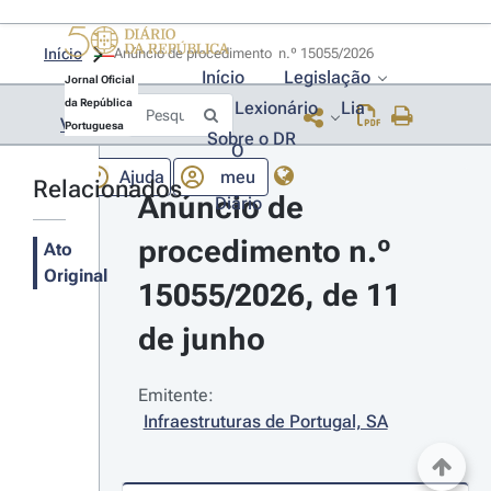
Início
Anúncio de procedimento  n.º 15055/2026 
Início
Legislação
Jornal Oficial
da República
Lexionário
Lia
Voltar
Portuguesa
Sobre o DR
O
Ajuda
meu
Relacionados
Anúncio de 
Diário
procedimento n.º 
Ato
Original
15055/2026, de 11 
de junho
Emitente:
Infraestruturas de Portugal, SA