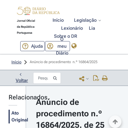
Início
Legislação
Jornal Oficial
da República
Lexionário
Lia
Portuguesa
Sobre o DR
O
Ajuda
meu
Diário
Início
Anúncio de procedimento  n.º 16864/2025 
Voltar
Relacionados
Anúncio de 
procedimento n.º 
Ato
Original
16864/2025, de 25 