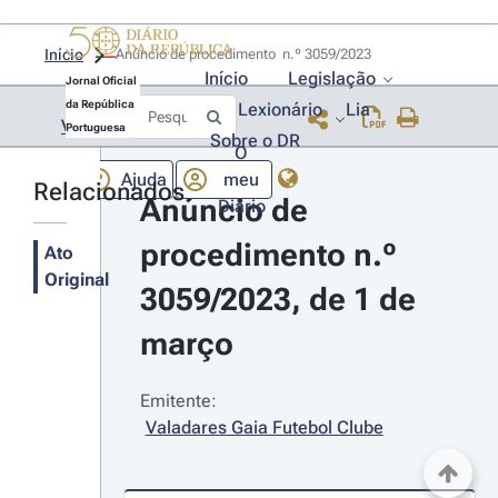
Início
Anúncio de procedimento  n.º 3059/2023 
Início
Legislação
Jornal Oficial
da República
Lexionário
Lia
Voltar
Portuguesa
Sobre o DR
O
Ajuda
meu
Relacionados
Anúncio de 
Diário
procedimento n.º 
Ato
Original
3059/2023, de 1 de 
março
Emitente:
Valadares Gaia Futebol Clube