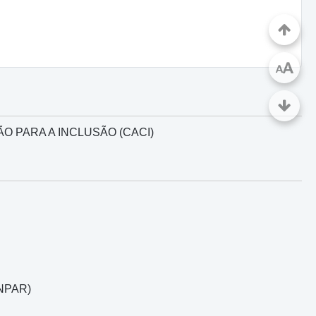
A
A
 PARA A INCLUSÃO (CACI)
ANPAR)