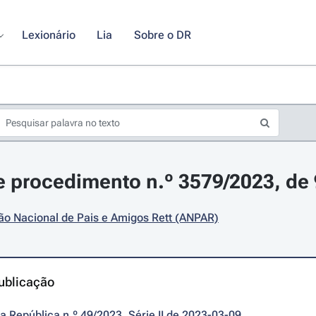
Lexionário
Lia
Sobre o DR
 procedimento n.º 3579/2023, de
ão Nacional de Pais e Amigos Rett (ANPAR)
ublicação
da República n.º 49/2023, Série II de 2023-03-09