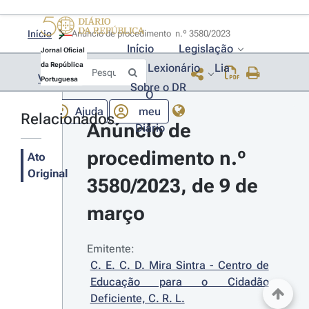
Início
Anúncio de procedimento  n.º 3580/2023 
Início
Legislação
Jornal Oficial
da República
Lexionário
Lia
Voltar
Portuguesa
Sobre o DR
O
Ajuda
meu
Relacionados
Anúncio de 
Diário
procedimento n.º 
Ato
Original
3580/2023, de 9 de 
março
Emitente:
C. E. C. D. Mira Sintra - Centro de 
Educação para o Cidadão 
Deficiente, C. R. L.