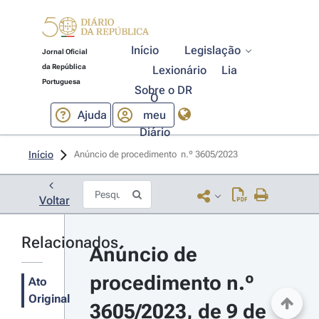
Início
Legislação
Jornal Oficial
da República
Lexionário
Lia
Portuguesa
Sobre o DR
O
Ajuda
meu
Diário
Início
Anúncio de procedimento  n.º 3605/2023 
Voltar
Relacionados
Anúncio de 
procedimento n.º 
Ato
Original
3605/2023, de 9 de 