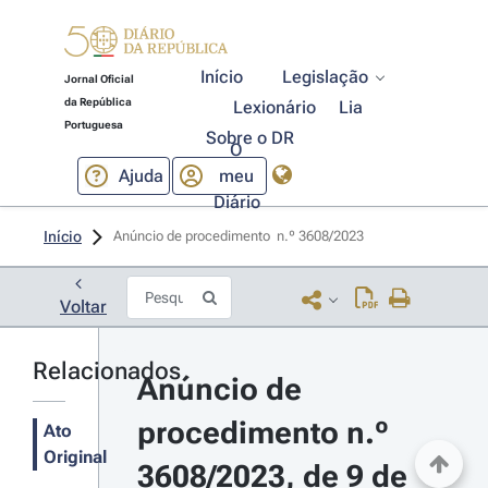
Início
Legislação
Jornal Oficial
da República
Lexionário
Lia
Portuguesa
Sobre o DR
O
Ajuda
meu
Diário
Início
Anúncio de procedimento  n.º 3608/2023 
Voltar
Relacionados
Anúncio de 
procedimento n.º 
Ato
Original
3608/2023, de 9 de 