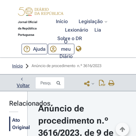
Início
Legislação
Jornal Oficial
da República
Lexionário
Lia
Portuguesa
Sobre o DR
O
Ajuda
meu
Diário
Início
Anúncio de procedimento  n.º 3616/2023 
Voltar
Relacionados
Anúncio de 
procedimento n.º 
Ato
Original
3616/2023, de 9 de 