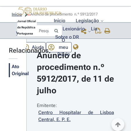
Início
Anúncio de procedimento  n.º 5912/2017 
Início
Legislação
Jornal Oficial
da República
Lexionário
Lia
Voltar
Portuguesa
Sobre o DR
O
Ajuda
meu
Relacionados
Anúncio de 
Diário
procedimento n.º 
Ato
Original
5912/2017, de 11 de 
julho
Emitente:
Centro Hospitalar de Lisboa 
Central, E. P. E.