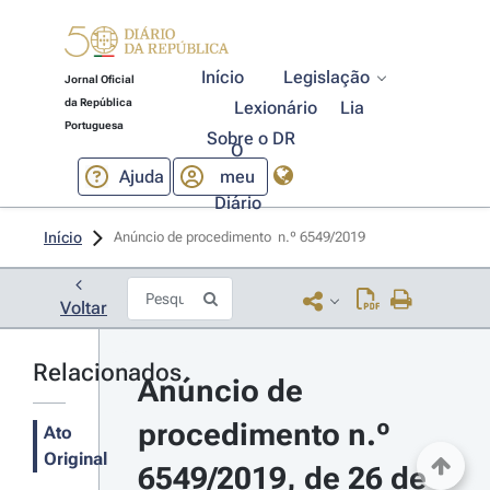
Início
Legislação
Jornal Oficial
da República
Lexionário
Lia
Portuguesa
Sobre o DR
O
Ajuda
meu
Diário
Início
Anúncio de procedimento  n.º 6549/2019 
Voltar
Relacionados
Anúncio de 
procedimento n.º 
Ato
Original
6549/2019, de 26 de 