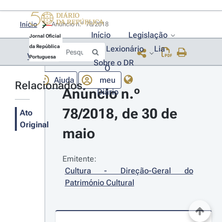
Início
Anúncio n.º 78/2018 
Início
Legislação
Jornal Oficial
da República
Lexionário
Lia
Voltar
Portuguesa
Sobre o DR
O
Ajuda
meu
Relacionados
Anúncio n.º 
Diário
78/2018, de 30 de 
Ato
Original
maio
Emitente:
Cultura - Direção-Geral do 
Património Cultural