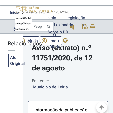
Início
Aviso (extrato) n.º 11751/2020 
Início
Legislação
Jornal Oficial
da República
Lexionário
Lia
Voltar
Portuguesa
Sobre o DR
O
Ajuda
meu
Relacionados
Aviso (extrato) n.º 
Diário
11751/2020, de 12 
Ato
Original
de agosto
Emitente:
Município de Leiria
Informação da publicação