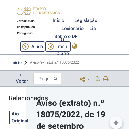
Início
Legislação
Jornal Oficial
da República
Lexionário
Lia
Portuguesa
Sobre o DR
O
Ajuda
meu
Diário
Início
Aviso (extrato) n.º 18075/2022 
Voltar
Relacionados
Aviso (extrato) n.º 
18075/2022, de 19 
Ato
Original
de setembro