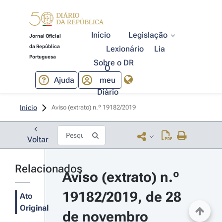
Início
Legislação
Jornal Oficial
da República
Lexionário
Lia
Portuguesa
Sobre o DR
O
Ajuda
meu
Diário
Início
Aviso (extrato) n.º 19182/2019 
Voltar
Relacionados
Aviso (extrato) n.º 
19182/2019, de 28 
Ato
Original
de novembro