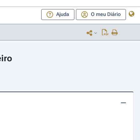
Ajuda
O meu Diário
eiro