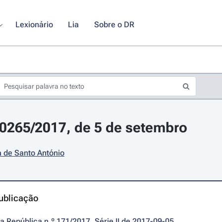
Lexionário
Lia
Sobre o DR
10265/2017, de 5 de setembro
 de Santo António
ublicação
da República n.º 171/2017, Série II de 2017-09-05