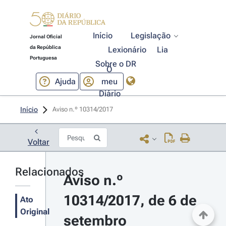
Início
Legislação
Jornal Oficial
da República
Lexionário
Lia
Portuguesa
Sobre o DR
O
Ajuda
meu
Diário
Início
Aviso n.º 10314/2017 
Voltar
Relacionados
Aviso n.º 
10314/2017, de 6 de 
Ato
Original
setembro