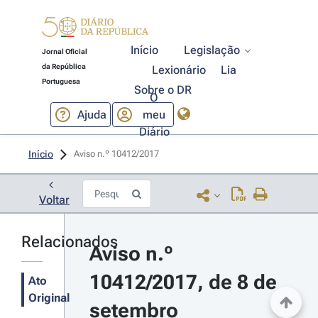
Início
Legislação
Jornal Oficial
da República
Lexionário
Lia
Portuguesa
Sobre o DR
O
Ajuda
meu
Diário
Início
Aviso n.º 10412/2017 
Voltar
Relacionados
Aviso n.º 
10412/2017, de 8 de 
Ato
Original
setembro