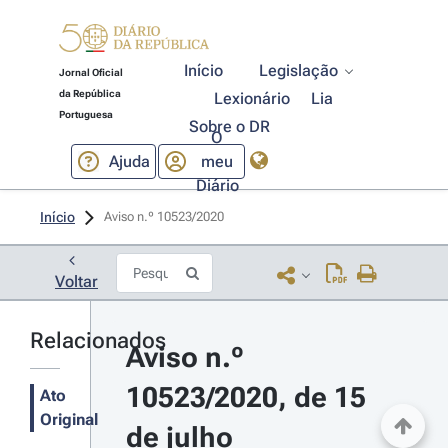
Início
Legislação
Jornal Oficial
da República
Lexionário
Lia
Portuguesa
Sobre o DR
O
Ajuda
meu
Diário
Início
Aviso n.º 10523/2020 
Voltar
Relacionados
Aviso n.º 
10523/2020, de 15 
Ato
Original
de julho