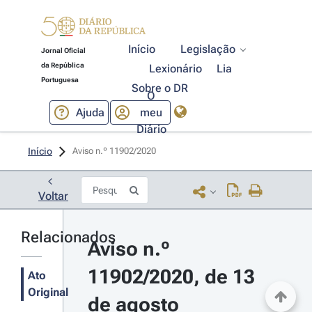
Início
Legislação
Jornal Oficial
da República
Lexionário
Lia
Portuguesa
Sobre o DR
O
Ajuda
meu
Diário
Início
Aviso n.º 11902/2020 
Voltar
Relacionados
Aviso n.º 
11902/2020, de 13 
Ato
Original
de agosto