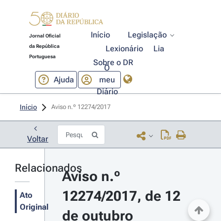
Início
Legislação
Jornal Oficial
da República
Lexionário
Lia
Portuguesa
Sobre o DR
O
Ajuda
meu
Diário
Início
Aviso n.º 12274/2017 
Voltar
Relacionados
Aviso n.º 
12274/2017, de 12 
Ato
Original
de outubro