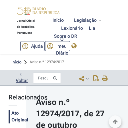
Início
Legislação
Jornal Oficial
da República
Lexionário
Lia
Portuguesa
Sobre o DR
O
Ajuda
meu
Diário
Início
Aviso n.º 12974/2017 
Voltar
Relacionados
Aviso n.º 
12974/2017, de 27 
Ato
Original
de outubro