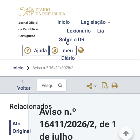
Início
Legislação
Jornal Oficial
da República
Lexionário
Lia
Portuguesa
Sobre o DR
O
Ajuda
meu
Diário
Início
Aviso n.º 16411/2026/2 
Voltar
Relacionados
Aviso n.º 
16411/2026/2, de 1 
Ato
Original
de julho