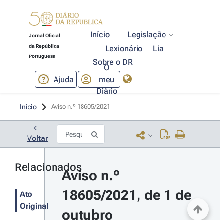
Início
Legislação
Jornal Oficial
da República
Lexionário
Lia
Portuguesa
Sobre o DR
O
Ajuda
meu
Diário
Início
Aviso n.º 18605/2021 
Voltar
Relacionados
Aviso n.º 
18605/2021, de 1 de 
Ato
Original
outubro