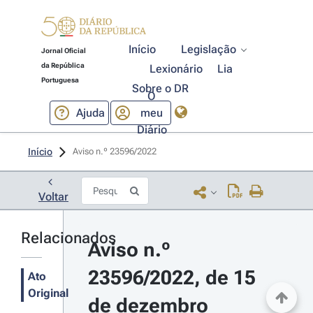
Início
Legislação
Jornal Oficial
da República
Lexionário
Lia
Portuguesa
Sobre o DR
O
Ajuda
meu
Diário
Início
Aviso n.º 23596/2022 
Voltar
Relacionados
Aviso n.º 
23596/2022, de 15 
Ato
Original
de dezembro