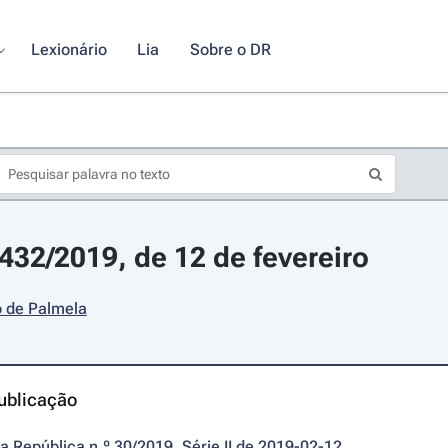
Lexionário
Lia
Sobre o DR
2432/2019, de 12 de fevereiro
o de Palmela
ublicação
da República n.º 30/2019, Série II de 2019-02-12