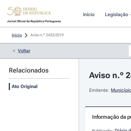
Início
Legislação
Jornal Oficial da República Portuguesa
Início
Aviso n.º 2432/2019 
Voltar
Relacionados
Aviso n.º 
Ato Original
Emitente:
Municípi
Informação da p
Diário 
Publicação: