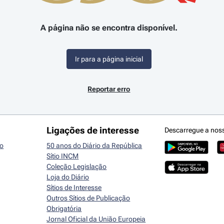
A página não se encontra disponível.
Ir para a página inicial
Reportar erro
Ligações de interesse
Descarregue a nos
io
50 anos do Diário da República
Sítio INCM
Coleção Legislação
Loja do Diário
Sítios de Interesse
Outros Sítios de Publicação
Obrigatória
Jornal Oficial da União Europeia