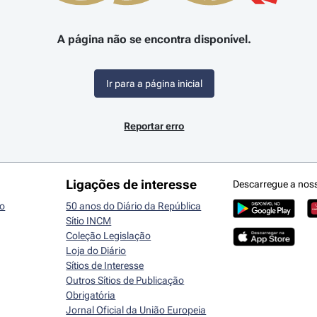
A página não se encontra disponível.
Ir para a página inicial
Reportar erro
Ligações de interesse
Descarregue a nos
io
50 anos do Diário da República
Sítio INCM
Coleção Legislação
Loja do Diário
Sítios de Interesse
Outros Sítios de Publicação
Obrigatória
Jornal Oficial da União Europeia