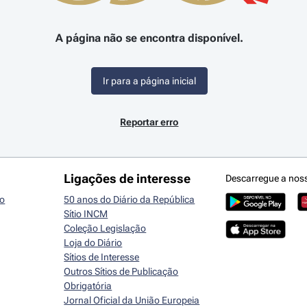
A página não se encontra disponível.
Ir para a página inicial
Reportar erro
Ligações de interesse
Descarregue a nos
io
50 anos do Diário da República
Sítio INCM
Coleção Legislação
Loja do Diário
Sítios de Interesse
Outros Sítios de Publicação
Obrigatória
Jornal Oficial da União Europeia