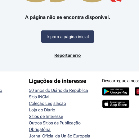
A página não se encontra disponível.
Ir para a página inicial
Reportar erro
Ligações de interesse
Descarregue a nos
io
50 anos do Diário da República
Sítio INCM
Coleção Legislação
Loja do Diário
Sítios de Interesse
Outros Sítios de Publicação
Obrigatória
Jornal Oficial da União Europeia