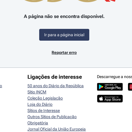
A página não se encontra disponível.
Ir para a página inicial
Reportar erro
Ligações de interesse
Descarregue a nos
io
50 anos do Diário da República
Sítio INCM
Coleção Legislação
Loja do Diário
Sítios de Interesse
Outros Sítios de Publicação
Obrigatória
Jornal Oficial da União Europeia