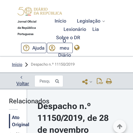
Início
Legislação
Jornal Oficial
da República
Lexionário
Lia
Portuguesa
Sobre o DR
O
Ajuda
meu
Diário
Início
Despacho n.º 11150/2019 
Voltar
Relacionados
Despacho n.º 
11150/2019, de 28 
Ato
Original
de novembro