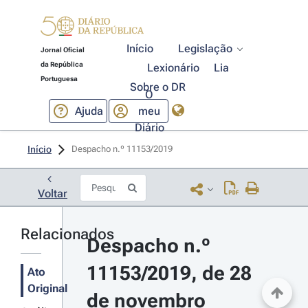
Início
Legislação
Jornal Oficial
da República
Lexionário
Lia
Portuguesa
Sobre o DR
O
Ajuda
meu
Diário
Início
Despacho n.º 11153/2019 
Voltar
Relacionados
Despacho n.º 
11153/2019, de 28 
Ato
Original
de novembro