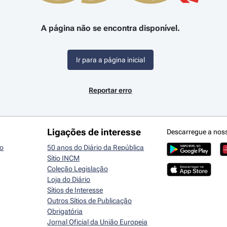
A página não se encontra disponível.
Ir para a página inicial
Reportar erro
Ligações de interesse
Descarregue a nos
io
50 anos do Diário da República
Sítio INCM
Coleção Legislação
Loja do Diário
Sítios de Interesse
Outros Sítios de Publicação
Obrigatória
Jornal Oficial da União Europeia