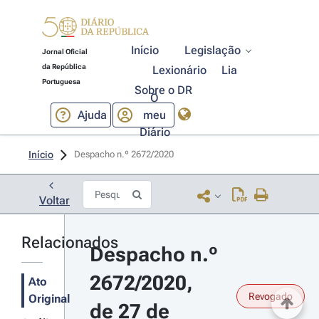
Início
Legislação
Jornal Oficial
da República
Lexionário
Lia
Portuguesa
Sobre o DR
O
Ajuda
meu
Diário
Início
Despacho n.º 2672/2020 
Voltar
Relacionados
Despacho n.º 
2672/2020, 
Ato
Revogado
Original
de 27 de 