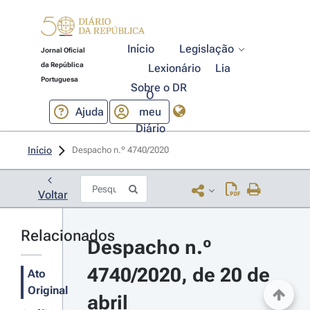
Início
Legislação
Jornal Oficial
da República
Lexionário
Lia
Portuguesa
Sobre o DR
O
Ajuda
meu
Diário
Início
Despacho n.º 4740/2020 
Voltar
Relacionados
Despacho n.º 
4740/2020, de 20 de 
Ato
Original
abril