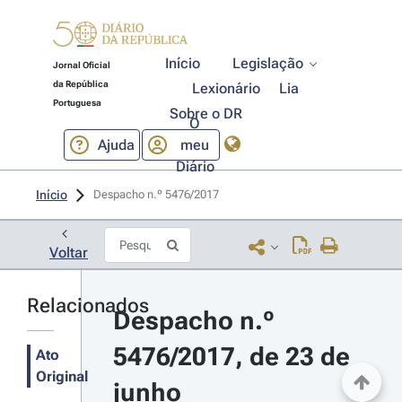
Início
Legislação
Jornal Oficial
da República
Lexionário
Lia
Portuguesa
Sobre o DR
O
Ajuda
meu
Diário
Início
Despacho n.º 5476/2017 
Voltar
Relacionados
Despacho n.º 
5476/2017, de 23 de 
Ato
Original
junho