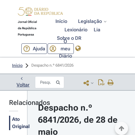
Início
Legislação
Jornal Oficial
da República
Lexionário
Lia
Portuguesa
Sobre o DR
O
Ajuda
meu
Diário
Início
Despacho n.º 6841/2026 
Voltar
Relacionados
Despacho n.º 
6841/2026, de 28 de 
Ato
Original
maio