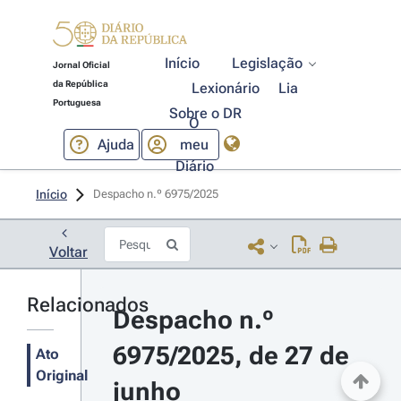
Início
Legislação
Jornal Oficial
da República
Lexionário
Lia
Portuguesa
Sobre o DR
O
Ajuda
meu
Diário
Início
Despacho n.º 6975/2025 
Voltar
Relacionados
Despacho n.º 
6975/2025, de 27 de 
Ato
Original
junho