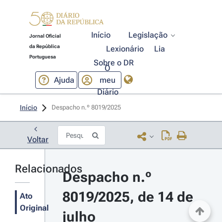
Início
Legislação
Jornal Oficial
da República
Lexionário
Lia
Portuguesa
Sobre o DR
O
Ajuda
meu
Diário
Início
Despacho n.º 8019/2025 
Voltar
Relacionados
Despacho n.º 
8019/2025, de 14 de 
Ato
Original
julho