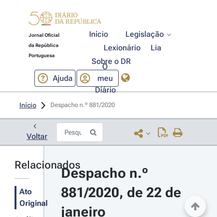
Início
Legislação
Jornal Oficial
da República
Lexionário
Lia
Portuguesa
Sobre o DR
O
Ajuda
meu
Diário
Início
Despacho n.º 881/2020 
Voltar
Relacionados
Despacho n.º 
881/2020, de 22 de 
Ato
Original
janeiro